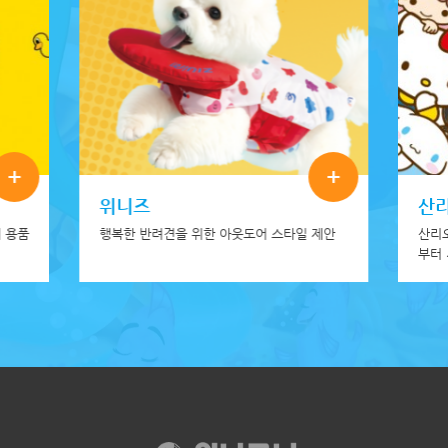
+
+
위니즈
산
 용품
행복한 반려견을 위한 아웃도어 스타일 제안
산리
부터
깜직